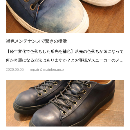
Wallet
2020.12.04
2020.10.05
補色メンテナンスで驚きの復活
【経年変化で色落ちした爪先を補色】爪先の色落ちが気になって
何か奇麗になる方法はありますか？とお客様がスニーカーのメン
テナンス
2020.05.05
repair & maintenance
大丸東京店 Bluestone×KEYCO pop up
Bluestone 202
store開催
2021.03.25
2020.01.15