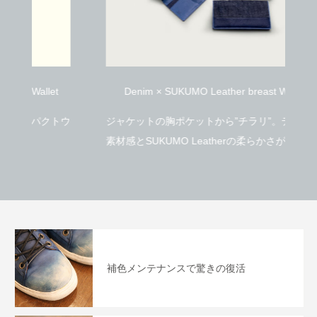
t
Denim × SUKUMO Leather breast Wallet
トウ
ジャケットの胸ポケットから”チラリ”。デニムの
独
素材感とSUKUMO Leatherの柔らかさが新たな
ミ
価値観を生み出します。
補色メンテナンスで驚きの復活