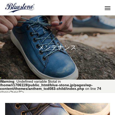
メンテナンス
topics
shop & po
Warning
: Undefined variable $total in
/home/r1706119/public_html/blue-stone.jp/pages/wp-
content/themes/anthem_tcd083-child/index.php
on line
74
class="type2">
all
repair & maintenance
shop & pop up store
topics
Men's Shoes
Women'
サイズ感を確かめたい！
Denim × SUKUMO L
メンズシューズ
ウィメン