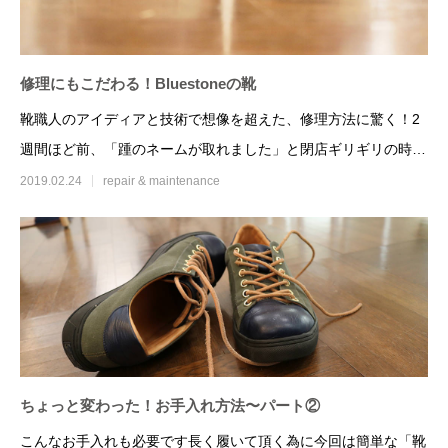
修理にもこだわる！Bluestoneの靴
靴職人のアイディアと技術で想像を超えた、修理方法に驚く！2
週間ほど前、「踵のネームが取れました」と閉店ギリギリの時間
にBlues
2019.02.24
repair & maintenance
ちょっと変わった！お手入れ方法〜パート②
こんなお手入れも必要です長く履いて頂く為に今回は簡単な「靴