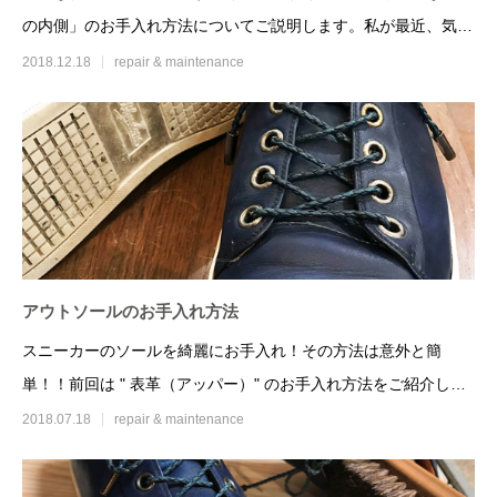
の内側」のお手入れ方法についてご説明します。私が最近、気に
入っ
2018.12.18
repair & maintenance
アウトソールのお手入れ方法
スニーカーのソールを綺麗にお手入れ！その方法は意外と簡
単！！前回は " 表革（アッパー）" のお手入れ方法をご紹介しま
したが今回
2018.07.18
repair & maintenance