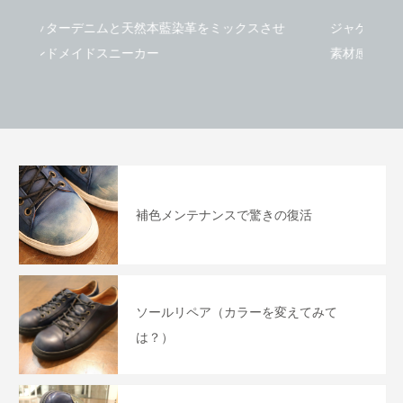
【藍色のスニーカーを履いた猫】
大丸東京店 Bluestone
ックスさせ
ジャケットの胸ポケットから”チラリ”。デニムの
store開催
素材感とSUKUMO Leatherの柔らかさが新たな
2025.11.21
2021.03.25
価値観を生み出します。
補色メンテナンスで驚きの復活
ソールリペア（カラーを変えてみて
は？）