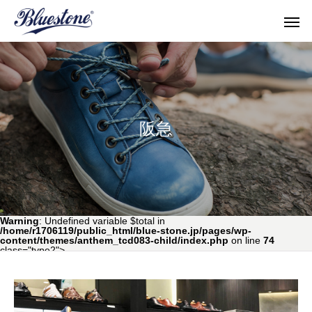
阪急
topics
shop & po
Warning
: Undefined variable $total in
/home/r1706119/public_html/blue-stone.jp/pages/wp-
content/themes/anthem_tcd083-child/index.php
on line
74
class="type2">
all
repair & maintenance
shop & pop up store
topics
Men's Shoes
Women'
サイズ感を確かめたい！
Denim × SUKUMO L
メンズシューズ
ウィメン