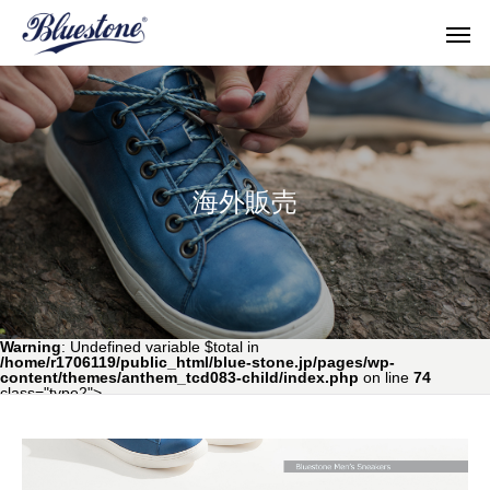
海外販売
topics
shop & po
Warning
: Undefined variable $total in
/home/r1706119/public_html/blue-stone.jp/pages/wp-
content/themes/anthem_tcd083-child/index.php
on line
74
class="type2">
all
repair & maintenance
shop & pop up store
topics
Men's Shoes
Women'
サイズ感を確かめたい！
Denim × SUKUMO L
メンズシューズ
ウィメン