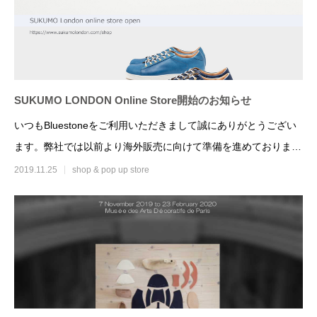
Wallet
2020.12.04
2020.10.05
SUKUMO LONDON Online Store開始のお知らせ
いつもBluestoneをご利用いただきまして誠にありがとうござい
ます。弊社では以前より海外販売に向けて準備を進めておりまし
たが、こ
2019.11.25
shop & pop up store
大丸東京店 Bluestone×KEYCO pop up
Bluestone 202
store開催
2021.03.25
2020.01.15