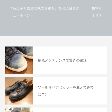
【藍色のスニーカーを履いた猫】
大丸東京店 Bluestone
贅沢に融合さ
独特な風合いとビンテージ感を楽しむ Bluestone
store開催
ミリタリーモデル
2025.11.21
2021.03.25
補色メンテナンスで驚きの復活
ソールリペア（カラーを変えてみて
は？）