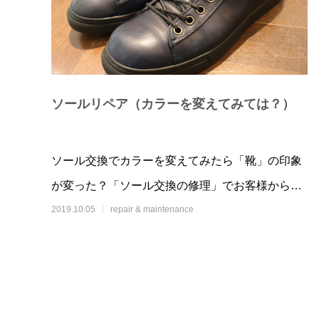
ソールリペア（カラーを変えてみては？）
補色メンテナンスで驚きの復活
ソールリ
2020.05.05
2019.10.0
ソール交換でカラーを変えてみたら「靴」の印象
が変った？「ソール交換の修理」でお客様からス
ニーカーが届きました。靴箱を
2019.10.05
repair & maintenance