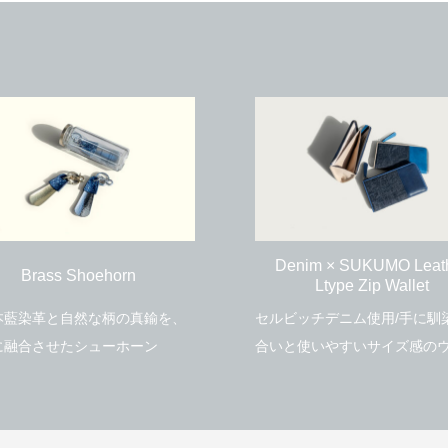
Bluestone×KEYCO pop up
サイズ感を確かめたい！
催
5
2020.12.04
nim × SUKUMO Leather
SUKUMO Leather Sneak
Ltype Zip Wallet
ビッチデニム使用/手に馴染む風
履き込むほどに味わいを増す
と使いやすいサイズ感のウォレ
Bluestone の最高峰モデル