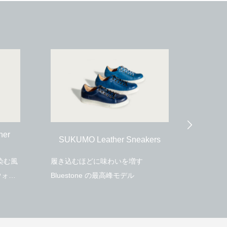
Denim × SUKUMO Leather Compact
Wallet
2020.10.05
Wax Canvas × SUKUMO
ers
SUK
Leather Sneakers
独特な風合いとビンテージ感を楽し
Blues
む Bluestone ミリタリーモデル
ラボモ