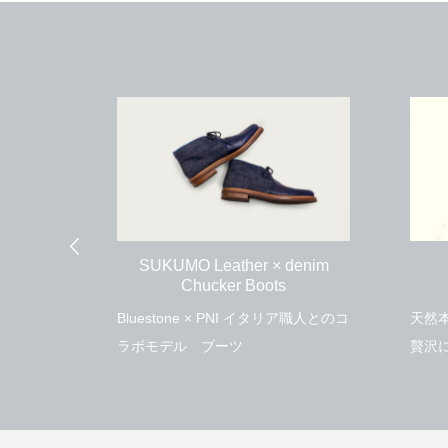
【藍色のスニーカーを履いた猫】
大丸東京店 
store開
2025.11.21
2021.03.2
denim
De
Brass Shoehorn
リア職人とのコ
天然本藍染革と自然な柄の真鍮を、
セル
贅沢に融合させたシューホーン
合い
ット