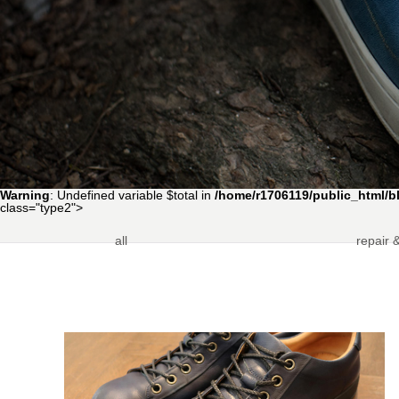
Wallet
2020.12.04
2020.10.0
Warning
: Undefined variable $total in
/home/r1706119/public_html/b
class="type2">
all
repair 
大丸東京店 Bluestone×KEYCO pop up
Bluest
store開催
2021.03.25
2020.01.1