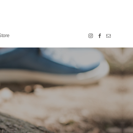
Store
all
Care
事掲載のお知ら
Bluestone Wax Canvas Sneakers 経年変化
ケア商品