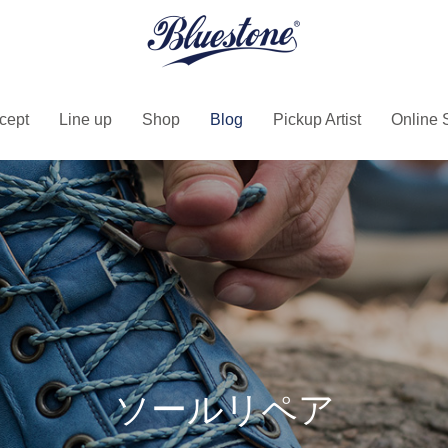
cept
Line up
Shop
Blog
Pickup Artist
Online 
shop & pop up store
repair & maintenance
ソールリペア
Women's Shoes
Accessory
 SUKUMO Leather Compact
MdN Design Interactive 記
ウィメンズシューズ
アクセサリー