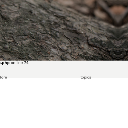
を楽しむ
2019.05.12
x.php
on line
74
tore
topics
re開始のお
Bluestone SUKUMO Leather Sneakersが
パリへ
2019.11.08