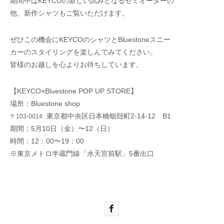
期間中はKEYCOの新しい試みとなるセミオーダーの
Wallet
他、新作シャツもご覧いただけます。
2020.12.04
2020.10.05
ぜひこの機会にKEYCOのシャツとBluestoneスニー
カーのスタイリングを楽しんでみてください。
皆様のお越しを心よりお待ちしています。
【KEYCO×Bluestone POP UP STORE】
場所：Bluestone shop
東京都中央区日本橋蛎殻町2-14-12 B1
〒103-0014
期間：5月10日（金）〜12（日）
時間：12：00〜19：00
大丸東京店 Bluestone×KEYCO pop up
Bluestone 202
※東京メトロ半蔵門線「水天宮前駅」5番出口
store開催
2021.03.25
2020.01.15