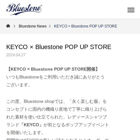
Bluestone News
KEYCO × Bluestone POP UP STORE
KEYCO × Bluestone POP UP STORE
2024.04.27
topics
shop & po
【KEYCO × Bluestone POP UP STORE開催】
いつもBluestoneをご利用いただき誠にありがとう
ございます。
この度、Bluestone shopでは、「永く楽しむ服」を
コンセプトに国内の
機織り産地で丁寧に織り上げら
れた素材を使い仕立てられた、
レディースシャツブ
ランド
「KEYCO」
が初となるポップアップイベント
Men's Shoes
Women'
サイズ感を確かめたい！
Denim × SUKUMO L
を開催いたします。
メンズシューズ
ウィメン