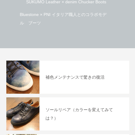
【藍色のスニーカーを履いた猫】
大丸東京店 Bluestone
eather × denim Chucker Boots
Denim × SUKUMO Leather
store開催
e × PNI イタリア職人とのコラボモデ
井原産セルビッチデニムとSUKU
2025.11.21
2021.03.25
組み合わせたウォレット
補色メンテナンスで驚きの復活
ソールリペア（カラーを変えてみて
は？）