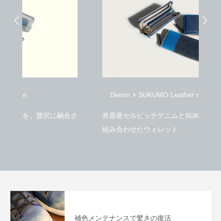
【藍色のスニーカーを履いた猫】
大丸東京店 Bluestone
store開催
2025.11.21
2021.03.25
Denim × SUKUMO Leather round zip Wallet
沢に融合さ
井原産セルビッチデニムとSUKUMO Leatherを
組み合わせたウォレット
補色メンテナンスで驚きの復活