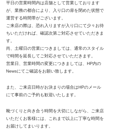
Wallet
平日の営業時間内は店舗として営業しております
が、
業務の都合により、入り口の扉を閉めた状態で
2020.12.04
2020.10.05
運営す
る時間帯がございます。
ご来店の際は、恐れ入りますが入り口にて少々お待
ち
いただければ、確認次第ご対応させていただきま
す。
尚、土曜日の営業につきましては、通常のスタイル
で
時間を延長してご対応させていただきます。
営業日、営業時間の変更につきましては、HP内の
Newsにてご確認をお願い致します。
大丸東京店 Bluestone×KEYCO pop up
Bluestone 202
また、ご来店日時がお決まりの場合はHPのメール
にて事前のご予約も歓迎いたします。
store開催
2021.03.25
2020.01.15
靴づくりと向き合う時間を大切にしながら、ご来店
いただくお客様には、これまで以上に丁寧な時間を
お届けしてまいります。