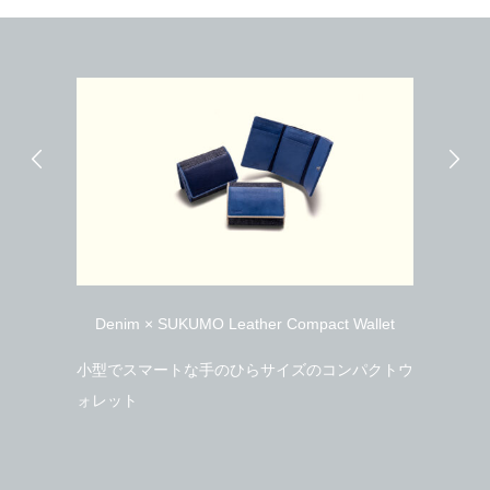
Denim × SUKUMO Leather Compact Wallet
小型でスマートな手のひらサイズのコンパクトウ
透
開
ォレット
ほ
ね塗